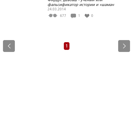
фальсификатор истории и «шаман
тенгрианства»?
24.03.2014
677
1
0
1