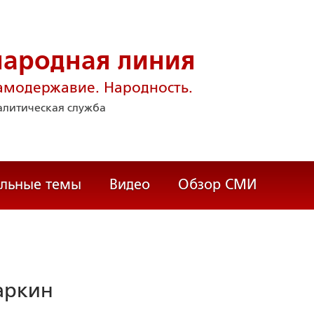
народная линия
амодержавие. Народность.
литическая служба
альные темы
Видео
Обзор СМИ
аркин