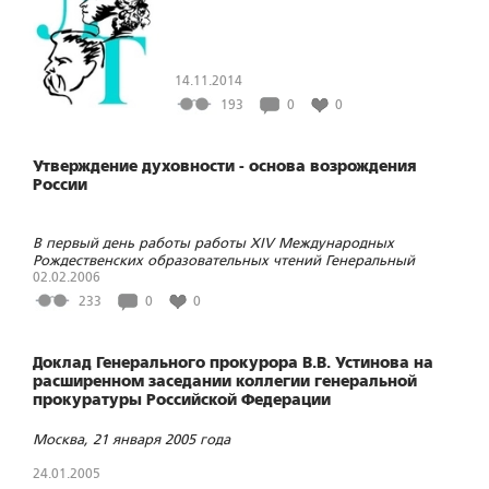
14.11.2014
193
0
0
Утверждение духовности - основа возрождения
России
В первый день работы работы XIV Международных
Рождественских образовательных чтений Генеральный
прокурор РФ В.В. Устинов выступил с докладом в
02.02.2006
Государственном Кремлёвском дворце
233
0
0
Доклад Генерального прокурора В.В. Устинова на
расширенном заседании коллегии генеральной
прокуратуры Российской Федерации
Москва, 21 января 2005 года
24.01.2005