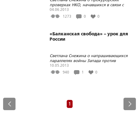
проверках НКО, начавшихся в связи с
исполнением закона «об иностранных
04.06.2013
агентах»
1273
0
0
«Балканская свобода» – урок для
России
Светлана Снежина о напрашивающихся
параллелях войны Запада против
Сербии, Белоруссии и России
10.05.2013
940
1
0
1