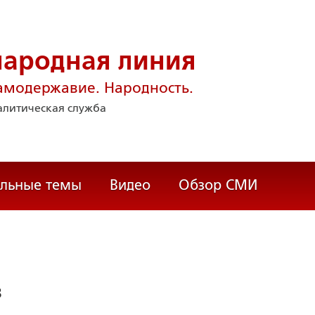
народная линия
амодержавие. Народность.
литическая служба
альные темы
Видео
Обзор СМИ
в