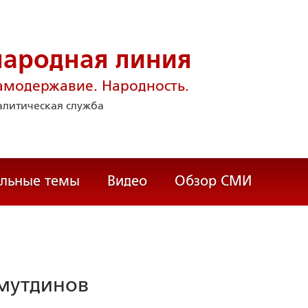
народная линия
амодержавие. Народность.
литическая служба
альные темы
Видео
Обзор СМИ
мутдинов