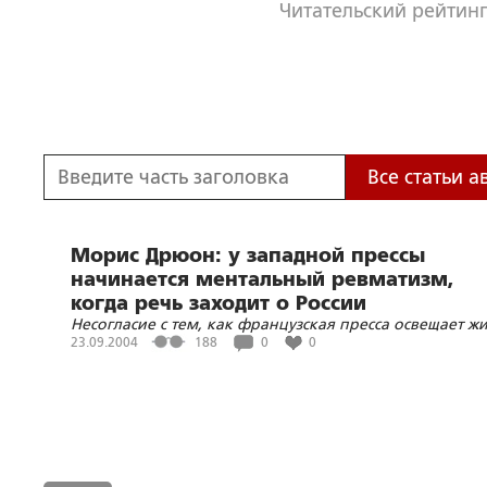
Читательский рейтинг
Все статьи а
Морис Дрюон: у западной прессы
начинается ментальный ревматизм,
когда речь заходит о России
Несогласие с тем, как французская пресса освещает ж
в России, высказал известный писатель Морис Дрюон
23.09.2004
188
0
0