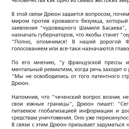
человечества как одно из самых жестоких звер
В этой связи Дрюон задается вопросом, почем
миром против кровавого безумца, который б
заявления "чудовищного Шамиля Басаева", 
назначать губернаторов, что якобы станет "
"Полно, опомнимся! В нашей дорогой Ф
голосованием или все-таки назначаются главо
По его мнению, "у французской прессы и
ментальный ревматизм, когда речь заходит о 
"Мы не освободились от того латентного стр
Дрюон.
Напомнив, что "чеченский вопрос возник не 
свои южные границы", Дрюон пишет: "Сег
питаемое глобализацией информации и до
средствам уничтожения. Оно уже перекинулос
В связи с этим Дрюон призывает задуматься 