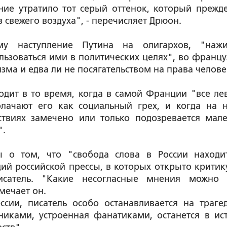
ние утратило тот серый оттенок, который прежд
 свежего воздуха", - перечисляет Дрюон.
му наступление Путина на олигархов, "наж
ьзоваться ими в политических целях", во францу
зма и едва ли не посягательством на права челове
одит в то время, когда в самой Франции "все ле
блачают его как социальный грех, и когда на 
ствиях замечено или только подозревается мал
".
ы о том, что "свобода слова в России находи
ий российской прессы, в которых открыто критик
сатель. "Какие несогласные мнения можно
мечает он.
сии, писатель особо останавливается на траге
никами, устроенная фанатиками, останется в ис