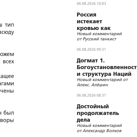
06.08.2026 10:03
Россия
истекает
ш тип
кровью как
всюду
Новый комментарий
жертвенное
от Русский танкист
животное?
06.08.2026 09:31
можем
Догмат 1.
 всех
Богоустановленност
и структура Наций
жащее
Новый комментарий от
агами
Алекс. Алёшин
ючены
06.08.2026 08:31
Достойный
н был
продолжатель
дела
оворы
Новый комментарий
Губельмана-
от Александр Волков
Ярославского