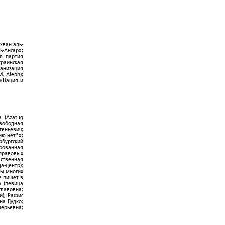
хван аль-
ь-Ансар»;
ая партия
краинская
ганизация
, Aleph);
 «Нация и
 (Azatliq
Свободная
геньевич;
ю.нет"»;
рбургский
ированная
-правовых
ественная
а-центр);
ры многих
е пишет в
а (певица
славовна;
и); Рафис
на Дудко;
лерьевна;