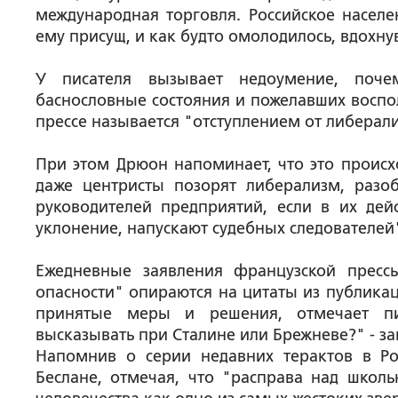
международная торговля. Российское населе
ему присущ, и как будто омолодилось, вдохнув
У писателя вызывает недоумение, поче
баснословные состояния и пожелавших воспол
прессе называется "отступлением от либерали
При этом Дрюон напоминает, что это происх
даже центристы позорят либерализм, разо
руководителей предприятий, если в их дей
уклонение, напускают судебных следователей
Ежедневные заявления французской пресс
опасности" опираются на цитаты из публикац
принятые меры и решения, отмечает пи
высказывать при Сталине или Брежневе?" - за
Напомнив о серии недавних терактов в Рос
Беслане, отмечая, что "расправа над школь