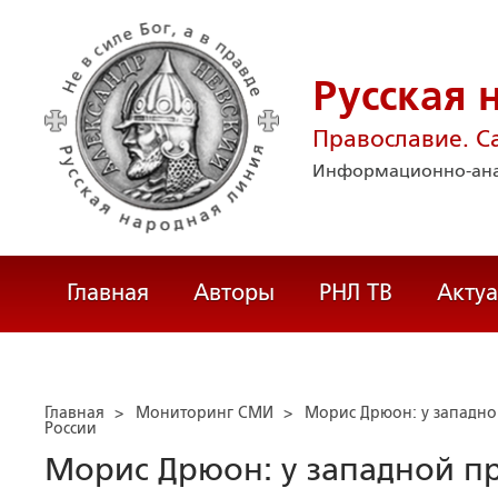
Русская 
Православие. С
Информационно-ана
Главная
Авторы
РНЛ ТВ
Акту
Главная
>
Мониторинг СМИ
>
Морис Дрюон: у западно
России
Морис Дрюон: у западной п