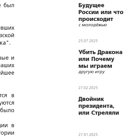
е был
Будущее
России или что
происходит
с молодёжью
ивших
зской
25.07.2025
ка".
Убить Дракона
вые и
или Почему
наших
мы играем
другую игру
ейшее
совсем в
27.02.2025
тся в
Двойник
уются
президента,
 было
или Стреляли
не в того
дии в
тории
27.01.2025