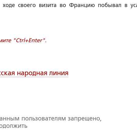
 ходе своего визита во Францию побывал в ус
те "Ctrl+Enter".
сская народная линия
ванным пользователям запрещено,
родолжить