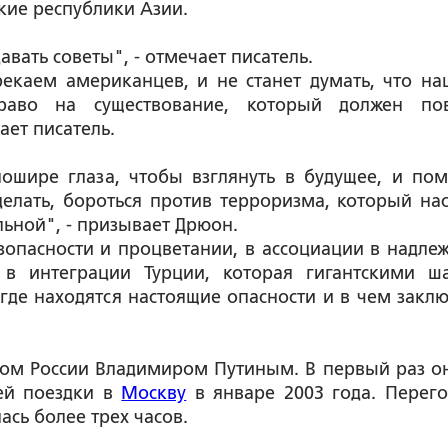
кие республики Азии.
вать советы", - отмечает писатель.
екаем американцев, и не станет думать, что на
аво на существование, который должен по
ает писатель.
пошире глаза, чтобы взглянуть в будущее, и по
делать, бороться против терроризма, который нас
льной", - призывает Дрюон.
зопасности и процветании, в ассоциации в надле
в интеграции Турции, которая гигантскими ш
 где находятся настоящие опасности и в чем закл
том России Владимиром Путиным. В первый раз о
ей поездки в
Москву
в январе 2003 года. Перег
сь более трех часов.