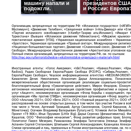
машину напали и
президентов США
подожгли.
и России: Европа
Организации, запрещенные на территории РФ: «Исламское государство» («ИГИЛ»)
Муслимун»); «Движение Талибан»; «Священная война» («Аль-Джихад» или «Египе
«Партия исламского освобождения» («Хизбут-Тахрир аль-Ислами»); «Имарат 
Туркестана» (бывшее «Исламское движение Узбекистана»); «Меджлис крымско
повстанческая армия» (УПА); «Украинская национальная ассамблея – Украинска
«Братство»; Украинская организация «Правый сектор»; Международное религио
«Национал-большевистская партия»; Движение «Славянский союз»; Движения «Р
Свобода»; Международное общественное движение «Арестантское уголовное еди
Полный список организаций, запрещенных на территории РФ, см. по ссылкам:
http://nac.gov.ru/terroristicheskie-i-ekstremistskie-organizacii-i-materialy.html
Иностранные агенты: «Голос Америки»; «Idel.Реалии»; «Кавказ.Реалии»; «Кр
Radiosi); Радио Свободная Европа/Радио Свобода (PCE/PC); «Сибирь.Реалии»
Европа/Радио Свобода»; Чешское информационное агентство «MEDIUM-ORIENT»
Камалягин Денис Николаевич; Апахончич Дарья Александровна; Понасенк
межрегиональная общественная организация реализации социально-просветит
благотворительный фонд «Гуманитарное действие»; Мирон Федоров; (Oxxxymi
автономная некоммерческая организация содействия профилактике и охране 
услуг «Акцент»; некоммерческая организация «Фонд борьбы с коррупцией»; п
организация «Мы против СПИДа»; некоммерческая организация «Фонд защиты пр
ООО «Альтаир 2021»; ООО «Вега 2021»; ООО «Главный редактор 2021»; ООО «Р
расследований на основе открытых данных, в том числе про участие России в в
том числе о Чечне; Артемий Троицкий; Артур Смолянинов; Сергей Кирсанов; 
Монеточка); Осечкин Владимир Валерьевич (Гулагу.нет); Устимов Антон Михайл
Проект «T9 NSK»; Илья Прусикин (Little Big); Дарья Серенко (фемактивистка);
Кашапов; ООО "Философия ненасилия"; Фонд развития цифровых прав; Блогер
Политолог Павел Мезерин; Рамазанова Земфира Талгатовна (певица Земфира)
Асланян Сергей Степанович; Шпилькин Сергей Александрович; Казанцева Алекса
Списки организаций и лиц, признанных в России иностранными агентами, см. по 