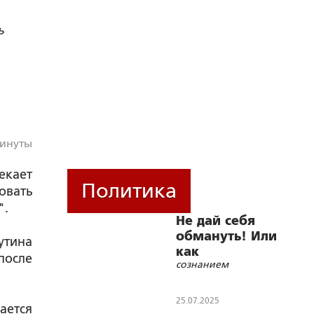
ь
минуты
екает
Политика
овать
".
Не дай себя
обмануть! Или
утина
как
после
сознанием
манипулируют
нашим
25.07.2025
ается