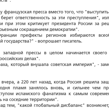
ств".
у французская пресса вместо того, что "выступить
ерет ответственность за эти преступления", изл
и при этом критикует президента России за ре
серьезным сокращением демократии".
ранции префекты регионов избираются все
й государства?" - вопрошает писатель.
 западной прессы в целом начинается своего
российских делах".
аха, который внушала советская империя", - зам
вчера, а 220 лет назад, когда Россия решила защ
одня пламя занялось вновь, и сильнее чем пр
ступом исламского фанатизма к самым соврем
ь на соседние территории".
над тем, "какой глобальный дисбаланс" возникнет,