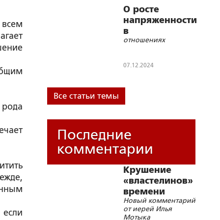
О росте
напряженности
 всем
в
агает
отношениях
международных
шение
07.12.2024
общим
Все статьи темы
 рода
ечает
Последние
комментарии
итить
Крушение
ежде,
«властелинов»
енным
времени
Новый комментарий
от иерей Илья
 если
Мотыка