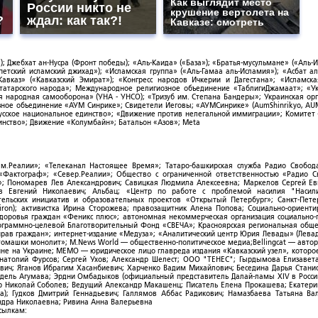
Как выглядит место
России никто не
крушение вертолета на
?
ждал: как так?!
Кавказе: смотреть
; Джебхат ан-Нусра (Фронт победы); «Аль-Каида» («База»); «Братья-мусульмане» («Аль-И
тский исламский джихад»); «Исламская группа» («Аль-Гамаа аль-Исламия»); «Асбат ал
Кавказ» («Кавказский Эмират»); «Конгресс народов Ичкерии и Дагестана»; «Исламск
-татарского народа»; Международное религиозное объединение «ТаблигиДжамаат»; «У
я народная самооборона» (УНА - УНСО); «Тризуб им. Степана Бандеры»; Украинская ор
зное объединение «АУМ Синрике»; Свидетели Иеговы; «АУМСинрике» (AumShinrikyo, AUM
усское национальное единство»; «Движение против нелегальной иммиграции»; Комитет
нство»; Движение «Колумбайн»; Батальон «Азов»; Meta
ым.Реалии»; «Телеканал Настоящее Время»; Татаро-башкирская служба Радио Свобода
; «Фактограф»; «Север.Реалии»; Общество с ограниченной ответственностью «Радио 
; Пономарев Лев Александрович; Савицкая Людмила Алексеевна; Маркелов Сергей Ев
ов Евгений Николаевич; Альбац; «Центр по работе с проблемой насилия "Насили
ельских инициатив и образовательных проектов «Открытый Петербург»; Санкт-Пете
ron); активистка Ирина Сторожева; правозащитник Алена Попова; Социально-ориент
здоровья граждан «Феникс плюс»; автономная некоммерческая организация социально
рограммно-целевой Благотворительный Фонд «СВЕЧА»; Красноярская региональная общ
ав граждан»; интернет-издание «Медуза»; «Аналитический центр Юрия Левады» (Левад
омашки монолит»; M.News World — общественно-политическое медиа;Bellingcat — авто
ойне на Украине; МЕМО — юридическое лицо главреда издания «Кавказский узел», которо
Анатолий Фурсов; Сергей Ухов; Александр Шелест; ООО "ТЕНЕС"; Гырдымова Елизавет
ович; Яганов Ибрагим Хасанбиевич; Харченко Вадим Михайлович; Беседина Дарья Стани
 Фидель Агумава; Эрдни Омбадыков (официальный представитель Далай-ламы XIV в Росси
 Николай Соболев; Ведущий Александр Макашенц; Писатель Елена Прокашева; Екатери
; Гудков Дмитрий Геннадьевич; Галлямов Аббас Радикович; Намазбаева Татьяна Ва
ндра Николаевна; Ривина Анна Валерьевна
ссылкам: