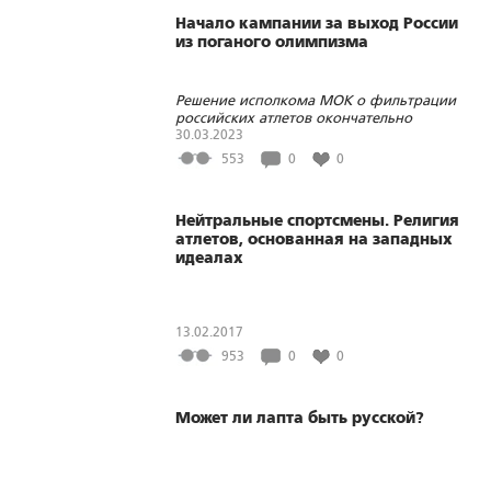
Начало кампании за выход России
из поганого олимпизма
Решение исполкома МОК о фильтрации
российских атлетов окончательно
вскрыло цели Запада в отмене России
30.03.2023
через спорт
553
0
0
Нейтральные спортсмены. Религия
атлетов, основанная на западных
идеалах
13.02.2017
953
0
0
Может ли лапта быть русской?