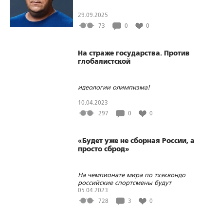
29.09.2025
73
0
0
На страже государства. Против
глобалистской
идеологии олимпизма!
10.04.2023
297
0
0
«Будет уже не сборная России, а
просто сброд»
На чемпионате мира по тхэквондо
российские спортсмены будут
соревноваться в нейтральном статусе
05.04.2023
вне командного зачета
728
3
0