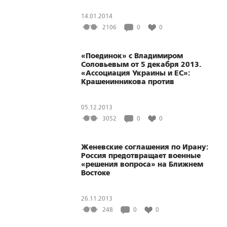
14.01.2014
2106
0
0
«Поединок» с Владимиром
Соловьевым от 5 декабря 2013.
«Ассоциация Украины и ЕС»:
Крашенинникова против
Хакамады
05.12.2013
3052
0
0
Женевские соглашения по Ирану:
Россия предотвращает военные
«решения вопроса» на Ближнем
Востоке
26.11.2013
248
0
0