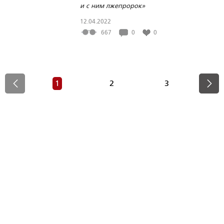
и с ним лжепророк»
12.04.2022
667
0
0
1
2
3