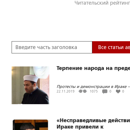
Читательский рейтинг
Все статьи а
Терпение народа на пред
Протесты и демонстрации в Ираке 
революция против Ирана и США
22.11.2019
1075
0
0
«Несправедливые действи
Ираке привели к