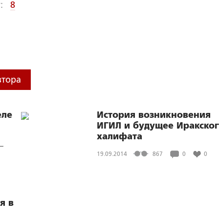
:
8
втора
еле
История возникновения
ИГИЛ и будущее Иракско
халифата
—
19.09.2014
867
0
0
я в