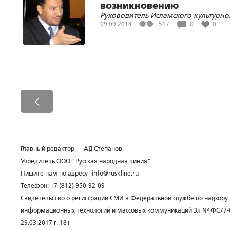
возникновению
Руководитель Исламского культурно
"Исламского государства
центра в Санкт-Петербурге Мохам
09.09.2014
517
0
0
Хенни считает, что «ИГИЛ» появило
на свет в ответ на американскую
оккупацию иракского государства
Главный редактор — А.Д.Степанов
Учредитель ООО "Русская народная линия"
Пишите нам по адресу
info@ruskline.ru
Телефон: +7 (812) 950-92-09
Свидетельство о регистрации СМИ в Федеральной службе по надзору 
информационных технологий и массовых коммуникаций Эл № ФС77-
29.03.2017 г. 18+