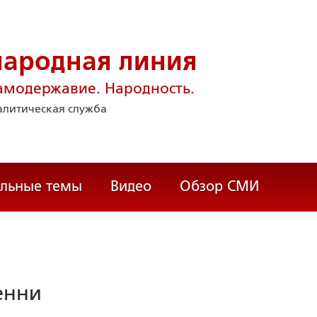
народная линия
амодержавие. Народность.
литическая служба
альные темы
Видео
Обзор СМИ
енни