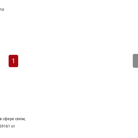
го
"»
мед
сь
1
в сфере связи,
69161 от