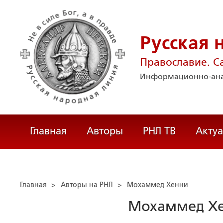
Русская 
Православие. С
Информационно-ана
Главная
Авторы
РНЛ ТВ
Акту
Главная
>
Авторы на РНЛ
>
Мохаммед Хенни
Мохаммед Х