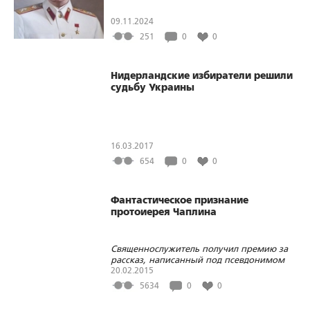
09.11.2024
251
0
0
Нидерландские избиратели решили
судьбу Украины
16.03.2017
654
0
0
Фантастическое признание
протоиерея Чаплина
Священнослужитель получил премию за
рассказ, написанный под псевдонимом
Арон Шемайер
20.02.2015
5634
0
0