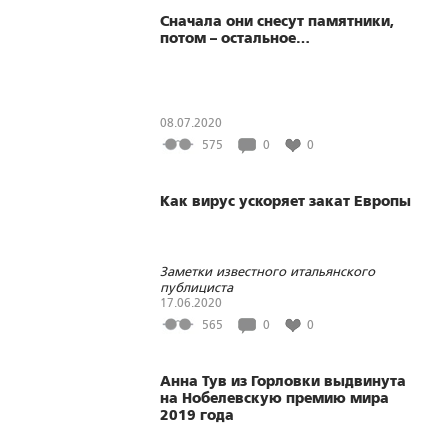
Сначала они снесут памятники,
потом – остальное…
08.07.2020
575
0
0
Как вирус ускоряет закат Европы
Заметки известного итальянского
публициста
17.06.2020
565
0
0
Анна Тув из Горловки выдвинута
на Нобелевскую премию мира
2019 года