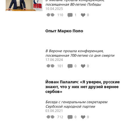
посвященная 80-летию Победы
10.04.2025
110
1
0
Опыт Марко Поло
В Вероне прошла конференция,
посвященная 700-летию со дня смерти
великого путешественника
17.06.2024
101
0
0
Йован Палалич: «Я уверен, русские
знают, что у них нет друзей вернее
сербов»
Беседа с генеральным секретарем
Сербской народной партии
03.06.2021
712
0
0