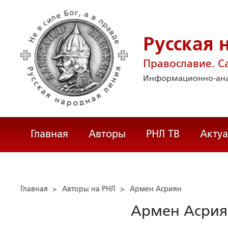
Русская 
Православие. С
Информационно-ана
Главная
Авторы
РНЛ ТВ
Акту
Главная
>
Авторы на РНЛ
>
Армен Асриян
Армен Асрия