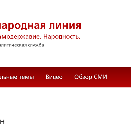
народная линия
амодержавие. Народность.
литическая служба
альные темы
Видео
Обзор СМИ
н