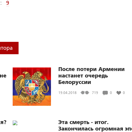
:
9
втора
После потери Армении
не
настанет очередь
Белоруссии
19.04.2018
719
0
0
я?
Эта смерть - итог.
Закончилась огромная эп