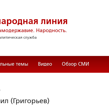
народная линия
амодержавие. Народность.
литическая служба
альные темы
Видео
Обзор СМИ
)
л (Григорьев)