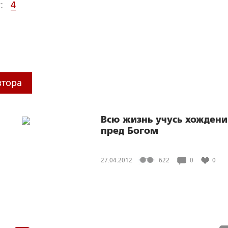
:
4
втора
Всю жизнь учусь хожден
пред Богом
27.04.2012
622
0
0