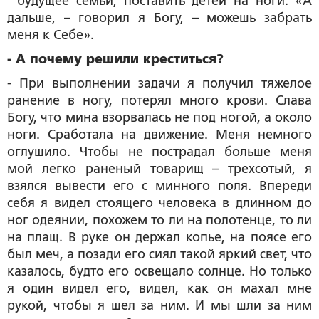
будущее семьи, поставить детей на ноги. «А
дальше, – говорил я Богу, – можешь забрать
меня к Себе».
- А почему решили креститься?
- При выполнении задачи я получил тяжелое
ранение в ногу, потерял много крови. Слава
Богу, что мина взорвалась не под ногой, а около
ноги. Сработала на движение. Меня немного
оглушило. Чтобы не пострадал больше меня
мой легко раненый товарищ – трехсотый, я
взялся вывести его с минного поля. Впереди
себя я видел стоящего человека в длинном до
ног одеянии, похожем то ли на полотенце, то ли
на плащ. В руке он держал копье, на поясе его
был меч, а позади его сиял такой яркий свет, что
казалось, будто его освещало солнце. Но только
я один видел его, видел, как он махал мне
рукой, чтобы я шел за ним. И мы шли за ним