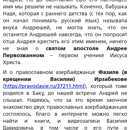
имя мы решили не называть. Конечно, бабушка
Надя, которая с раннего детства (с тех пор, как
он начал понимать русский язык) называла
внука Андрюшей, не могла знать, что он
останется Андрюшей навсегда, что он попросит
отца Андрея крестить его этим именем, ничего
не зная о
святом апостоле Андрее
Первозванном
– первом ученике Иисуса
Христа.
И о православном азербайджанце
Фазиле (в
крещении Василии) Ирзабекове
(
https://pravoslavie.ru/37211.html
), который тоже
родился в Баку, до нашей встречи Андрей не
слышал. Надеюсь, что за это время заочное
знакомство двух православных азербайджанцев
состоялось, благо в интернете можно легко
найти и книги, и видеозаписи Василия
Давидовича, в том числе о его пути к