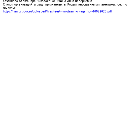
Казанцева Александра Николаевна; Ривина Анна Валерьевна
Списки организаций и лиц, признанных в России иностранными агентами, см. по
ссылкам:
https://minjust.gov.ru/uploaded/files/reestr-inostrannyih-agentov-10022023.pdf