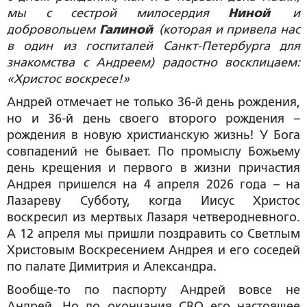
мы с сестрой милосердия
Ниной
и
добровольцем
Галиной
(которая и привела нас
в один из госпиталей Санкт-Петербурга для
знакомства с Андреем) радостно восклицаем:
«Христос воскресе!»
Андрей отмечает не только 36-й день рождения,
но и 36-й день своего второго рождения –
рождения в новую христианскую жизнь! У Бога
совпадений не бывает. По промыслу Божьему
день крещения и первого в жизни причастия
Андрея пришелся на 4 апреля 2026 года – на
Лазареву Субботу, когда Иисус Христос
воскресил из мертвых Лазаря четверодневного.
А 12 апреля мы пришли поздравить со Светлым
Христовым Воскресением Андрея и его соседей
по палате Димитрия и Александра.
Вообще-то по паспорту Андрей вовсе не
Андрей. Но до окончания СВО его настоящее