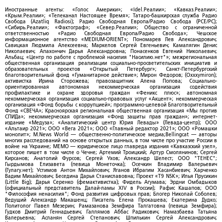
Иностранные агенты: «Голос Америки»; «Idel.Реалии»; «Кавказ.Реалии»;
«Крым.Реалии»; «Телеканал Настоящее Время»; Татаро-башкирская служба Радио
Свобода (Azatliq Radiosi); Радио Свободная Европа/Радио Свобода (PCE/PC);
«Сибирь.Реалии»; «Фактограф»; «Север.Реалии»; Общество с ограниченной
ответственностью «Радио Свободная Европа/Радио Свобода»; Чешское
информационное агентство «MEDIUM-ORIENT»; Пономарев Лев Александрович;
Савицкая Людмила Алексеевна; Маркелов Сергей Евгеньевич; Камалягин Денис
Николаевич; Апахончич Дарья Александровна; Понасенков Евгений Николаевич;
Альбац; «Центр по работе с проблемой насилия "Насилию.нет"»; межрегиональная
общественная организация реализации социально-просветительских инициатив и
образовательных проектов «Открытый Петербург»; Санкт-Петербургский
благотворительный фонд «Гуманитарное действие»; Мирон Федоров; (Oxxxymiron);
активистка Ирина Сторожева; правозащитник Алена Попова; Социально-
ориентированная автономная некоммерческая организация содействия
профилактике и охране здоровья граждан «Феникс плюс»; автономная
некоммерческая организация социально-правовых услуг «Акцент»; некоммерческая
организация «Фонд борьбы с коррупцией»; программно-целевой Благотворительный
Фонд «СВЕЧА»; Красноярская региональная общественная организация «Мы против
СПИДа»; некоммерческая организация «Фонд защиты прав граждан»; интернет-
издание «Медуза»; «Аналитический центр Юрия Левады» (Левада-центр); ООО
«Альтаир 2021»; ООО «Вега 2021»; ООО «Главный редактор 2021»; ООО «Ромашки
монолит»; M.News World — общественно-политическое медиа;Bellingcat — авторы
многих расследований на основе открытых данных, в том числе про участие России в
войне на Украине; МЕМО — юридическое лицо главреда издания «Кавказский узел»,
которое пишет в том числе о Чечне; Артемий Троицкий; Артур Смолянинов; Сергей
Кирсанов; Анатолий Фурсов; Сергей Ухов; Александр Шелест; ООО "ТЕНЕС";
Гырдымова Елизавета (певица Монеточка); Осечкин Владимир Валерьевич
(Гулагу.нет); Устимов Антон Михайлович; Яганов Ибрагим Хасанбиевич; Харченко
Вадим Михайлович; Беседина Дарья Станиславовна; Проект «T9 NSK»; Илья Прусикин
(Little Big); Дарья Серенко (фемактивистка); Фидель Агумава; Эрдни Омбадыков
(официальный представитель Далай-ламы XIV в России); Рафис Кашапов; ООО
"Философия ненасилия"; Фонд развития цифровых прав; Блогер Николай Соболев;
Ведущий Александр Макашенц; Писатель Елена Прокашева; Екатерина Дудко;
Политолог Павел Мезерин; Рамазанова Земфира Талгатовна (певица Земфира);
Гудков Дмитрий Геннадьевич; Галлямов Аббас Радикович; Намазбаева Татьяна
Валерьевна; Асланян Сергей Степанович; Шпилькин Сергей Александрович;