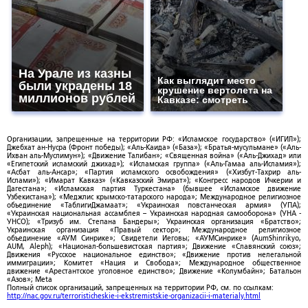
На Урале из казны
Как выглядит место
были украдены 18
крушение вертолета на
миллионов рублей
Кавказе: смотреть
Организации, запрещенные на территории РФ: «Исламское государство» («ИГИЛ»);
Джебхат ан-Нусра (Фронт победы); «Аль-Каида» («База»); «Братья-мусульмане» («Аль-
Ихван аль-Муслимун»); «Движение Талибан»; «Священная война» («Аль-Джихад» или
«Египетский исламский джихад»); «Исламская группа» («Аль-Гамаа аль-Исламия»);
«Асбат аль-Ансар»; «Партия исламского освобождения» («Хизбут-Тахрир аль-
Ислами»); «Имарат Кавказ» («Кавказский Эмират»); «Конгресс народов Ичкерии и
Дагестана»; «Исламская партия Туркестана» (бывшее «Исламское движение
Узбекистана»); «Меджлис крымско-татарского народа»; Международное религиозное
объединение «ТаблигиДжамаат»; «Украинская повстанческая армия» (УПА);
«Украинская национальная ассамблея – Украинская народная самооборона» (УНА -
УНСО); «Тризуб им. Степана Бандеры»; Украинская организация «Братство»;
Украинская организация «Правый сектор»; Международное религиозное
объединение «АУМ Синрике»; Свидетели Иеговы; «АУМСинрике» (AumShinrikyo,
AUM, Aleph); «Национал-большевистская партия»; Движение «Славянский союз»;
Движения «Русское национальное единство»; «Движение против нелегальной
иммиграции»; Комитет «Нация и Свобода»; Международное общественное
движение «Арестантское уголовное единство»; Движение «Колумбайн»; Батальон
«Азов»; Meta
Полный список организаций, запрещенных на территории РФ, см. по ссылкам:
http://nac.gov.ru/terroristicheskie-i-ekstremistskie-organizacii-i-materialy.html