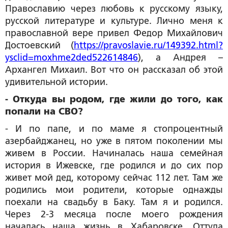
Православию через любовь к русскому языку,
русской литературе и культуре. Лично меня к
православной вере привел Федор Михайлович
Достоевский (
https://pravoslavie.ru/149392.html?
ysclid=moxhme2ded522614846
), а Андрея –
Архангел Михаил. Вот что он рассказал об этой
удивительной истории.
- Откуда вы родом, где жили до того, как
попали на СВО?
- И по папе, и по маме я стопроцентный
азербайджанец, но уже в пятом поколении мы
живем в России. Начиналась наша семейная
история в Ижевске, где родился и до сих пор
живет мой дед, которому сейчас 112 лет. Там же
родились мои родители, которые однажды
поехали на свадьбу в Баку. Там я и родился.
Через 2-3 месяца после моего рождения
началась наша жизнь в Хабаровске. Оттуда