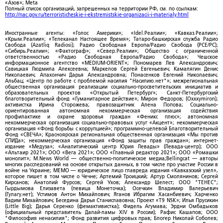
«Азов»; Meta
Полный список организаций, запрещенных на территории РФ, см. по ссылкам:
http://nac.gov.ru/terroristicheskie-i-ekstremistskie-organizacii-i-materialy.html
Иностранные агенты: «Голос Америки»; «Idel.Реалии»; «Кавказ.Реалии»;
«Крым.Реалии»; «Телеканал Настоящее Время»; Татаро-башкирская служба Радио
Свобода (Azatliq Radiosi); Радио Свободная Европа/Радио Свобода (PCE/PC);
«Сибирь.Реалии»; «Фактограф»; «Север.Реалии»; Общество с ограниченной
ответственностью «Радио Свободная Европа/Радио Свобода»; Чешское
информационное агентство «MEDIUM-ORIENT»; Пономарев Лев Александрович;
Савицкая Людмила Алексеевна; Маркелов Сергей Евгеньевич; Камалягин Денис
Николаевич; Апахончич Дарья Александровна; Понасенков Евгений Николаевич;
Альбац; «Центр по работе с проблемой насилия "Насилию.нет"»; межрегиональная
общественная организация реализации социально-просветительских инициатив и
образовательных проектов «Открытый Петербург»; Санкт-Петербургский
благотворительный фонд «Гуманитарное действие»; Мирон Федоров; (Oxxxymiron);
активистка Ирина Сторожева; правозащитник Алена Попова; Социально-
ориентированная автономная некоммерческая организация содействия
профилактике и охране здоровья граждан «Феникс плюс»; автономная
некоммерческая организация социально-правовых услуг «Акцент»; некоммерческая
организация «Фонд борьбы с коррупцией»; программно-целевой Благотворительный
Фонд «СВЕЧА»; Красноярская региональная общественная организация «Мы против
СПИДа»; некоммерческая организация «Фонд защиты прав граждан»; интернет-
издание «Медуза»; «Аналитический центр Юрия Левады» (Левада-центр); ООО
«Альтаир 2021»; ООО «Вега 2021»; ООО «Главный редактор 2021»; ООО «Ромашки
монолит»; M.News World — общественно-политическое медиа;Bellingcat — авторы
многих расследований на основе открытых данных, в том числе про участие России в
войне на Украине; МЕМО — юридическое лицо главреда издания «Кавказский узел»,
которое пишет в том числе о Чечне; Артемий Троицкий; Артур Смолянинов; Сергей
Кирсанов; Анатолий Фурсов; Сергей Ухов; Александр Шелест; ООО "ТЕНЕС";
Гырдымова Елизавета (певица Монеточка); Осечкин Владимир Валерьевич
(Гулагу.нет); Устимов Антон Михайлович; Яганов Ибрагим Хасанбиевич; Харченко
Вадим Михайлович; Беседина Дарья Станиславовна; Проект «T9 NSK»; Илья Прусикин
(Little Big); Дарья Серенко (фемактивистка); Фидель Агумава; Эрдни Омбадыков
(официальный представитель Далай-ламы XIV в России); Рафис Кашапов; ООО
"Философия ненасилия"; Фонд развития цифровых прав; Блогер Николай Соболев;