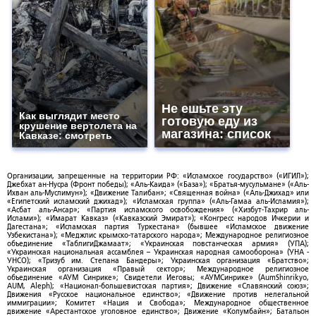
Не ешьте эту
Как выглядит место
готовую еду из
крушение вертолета на
магазина: список
Кавказе: смотреть
Организации, запрещенные на территории РФ: «Исламское государство» («ИГИЛ»);
Джебхат ан-Нусра (Фронт победы); «Аль-Каида» («База»); «Братья-мусульмане» («Аль-
Ихван аль-Муслимун»); «Движение Талибан»; «Священная война» («Аль-Джихад» или
«Египетский исламский джихад»); «Исламская группа» («Аль-Гамаа аль-Исламия»);
«Асбат аль-Ансар»; «Партия исламского освобождения» («Хизбут-Тахрир аль-
Ислами»); «Имарат Кавказ» («Кавказский Эмират»); «Конгресс народов Ичкерии и
Дагестана»; «Исламская партия Туркестана» (бывшее «Исламское движение
Узбекистана»); «Меджлис крымско-татарского народа»; Международное религиозное
объединение «ТаблигиДжамаат»; «Украинская повстанческая армия» (УПА);
«Украинская национальная ассамблея – Украинская народная самооборона» (УНА -
УНСО); «Тризуб им. Степана Бандеры»; Украинская организация «Братство»;
Украинская организация «Правый сектор»; Международное религиозное
объединение «АУМ Синрике»; Свидетели Иеговы; «АУМСинрике» (AumShinrikyo,
AUM, Aleph); «Национал-большевистская партия»; Движение «Славянский союз»;
Движения «Русское национальное единство»; «Движение против нелегальной
иммиграции»; Комитет «Нация и Свобода»; Международное общественное
движение «Арестантское уголовное единство»; Движение «Колумбайн»; Батальон