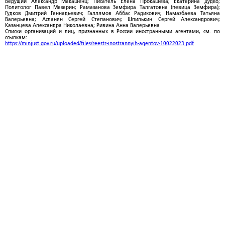
Ведущий Александр Макашенц; Писатель Елена Прокашева; Екатерина Дудко;
Политолог Павел Мезерин; Рамазанова Земфира Талгатовна (певица Земфира);
Гудков Дмитрий Геннадьевич; Галлямов Аббас Радикович; Намазбаева Татьяна
Валерьевна; Асланян Сергей Степанович; Шпилькин Сергей Александрович;
Казанцева Александра Николаевна; Ривина Анна Валерьевна
Списки организаций и лиц, признанных в России иностранными агентами, см. по
ссылкам:
https://minjust.gov.ru/uploaded/files/reestr-inostrannyih-agentov-10022023.pdf