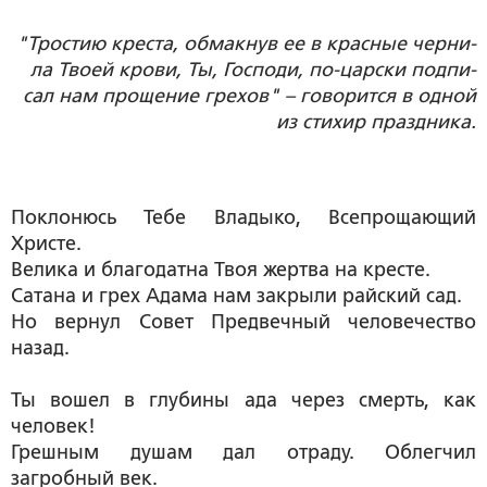
"Тро­стию кре­ста, об­мак­нув ее в крас­ные чер­ни­
ла Тво­ей кро­ви, Ты, Гос­по­ди, по-цар­ски под­пи­
сал нам про­ще­ние гре­хов" – го­во­рит­ся в од­ной
из сти­хир празд­ни­ка.
Поклонюсь Тебе Владыко, Всепрощающий
Христе.
Велика и благодатна Твоя жертва на кресте.
Сатана и грех Адама нам закрыли райский сад.
Но вернул Совет Предвечный человечество
назад.
Ты вошел в глубины ада через смерть, как
человек!
Грешным душам дал отраду. Облегчил
загробный век.