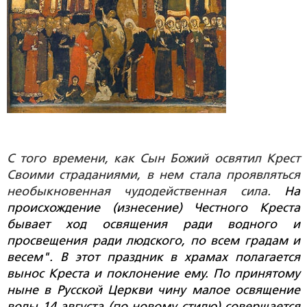
С того времени, как Сын Божий освятил Крест
Своими страданиями, в нем стала проявляться
необыкновенная чудодейственная сила.
На
происхождение (изнесение) Честного Креста
бывает ход освящения ради водного и
просвещения ради людского, по всем градам и
весем".
В этот праздник в храмах полагается
вынос Креста и поклонение ему. По принятому
ныне в Русской Церкви чину малое освящение
воды 14 августа (по новому стилю) совершается