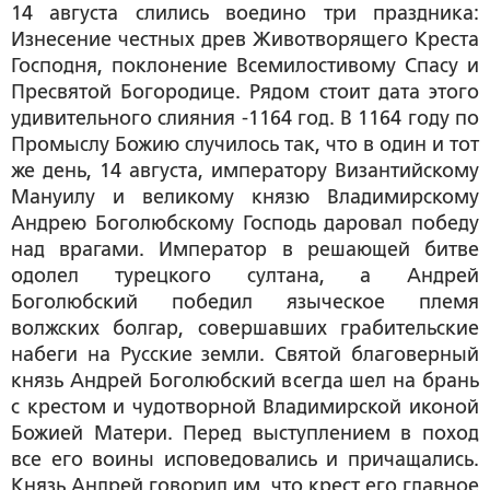
14 августа слились воедино три праздника:
Изнесение честных древ Животворящего Креста
Господня, поклонение Всемилостивому Спасу и
Пресвятой Богородице. Рядом стоит дата этого
удивительного слияния -1164 год. В 1164 году по
Промыслу Божию случилось так, что в один и тот
же день, 14 августа, императору Византийскому
Мануилу и великому князю Владимирскому
Андрею Боголюбскому Господь даровал победу
над врагами. Император в решающей битве
одолел турецкого султана, а Андрей
Боголюбский победил языческое племя
волжских болгар, совершавших грабительские
набеги на Русские земли. Святой благоверный
князь Андрей Боголюбский всегда шел на брань
с крестом и чудотворной Владимирской иконой
Божией Матери. Перед выступлением в поход
все его воины исповедовались и причащались.
Князь Андрей говорил им, что крест его главное