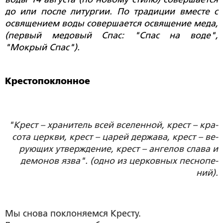
до или после литургии. По традиции вместе с
освящением воды совершается освящение меда,
(первый медовый Спас: "Спас на воде",
"Мокрый Спас").
Крестопоклонное
"Крест – хра­ни­тель всей все­лен­ной, крест – кра­
со­та церк­ви, крест – ца­рей дер­жа­ва, крест – ве­
ру­ю­щих утвер­жде­ние, крест – ан­ге­лов сла­ва и
де­мо­нов яз­ва". (од­но из цер­ков­ных пес­но­пе­
ний).
Мы снова поклоняемся Кресту.