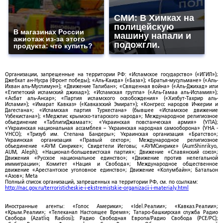
СМИ: В Химках на
полицейскую
В магазинах России
машину напали и
ажиотаж из-за этого
подожгли.
продукта: что купить?
Организации, запрещенные на территории РФ: «Исламское государство» («ИГИЛ»);
Джебхат ан-Нусра (Фронт победы); «Аль-Каида» («База»); «Братья-мусульмане» («Аль-
Ихван аль-Муслимун»); «Движение Талибан»; «Священная война» («Аль-Джихад» или
«Египетский исламский джихад»); «Исламская группа» («Аль-Гамаа аль-Исламия»);
«Асбат аль-Ансар»; «Партия исламского освобождения» («Хизбут-Тахрир аль-
Ислами»); «Имарат Кавказ» («Кавказский Эмират»); «Конгресс народов Ичкерии и
Дагестана»; «Исламская партия Туркестана» (бывшее «Исламское движение
Узбекистана»); «Меджлис крымско-татарского народа»; Международное религиозное
объединение «ТаблигиДжамаат»; «Украинская повстанческая армия» (УПА);
«Украинская национальная ассамблея – Украинская народная самооборона» (УНА -
УНСО); «Тризуб им. Степана Бандеры»; Украинская организация «Братство»;
Украинская организация «Правый сектор»; Международное религиозное
объединение «АУМ Синрике»; Свидетели Иеговы; «АУМСинрике» (AumShinrikyo,
AUM, Aleph); «Национал-большевистская партия»; Движение «Славянский союз»;
Движения «Русское национальное единство»; «Движение против нелегальной
иммиграции»; Комитет «Нация и Свобода»; Международное общественное
движение «Арестантское уголовное единство»; Движение «Колумбайн»; Батальон
«Азов»; Meta
Полный список организаций, запрещенных на территории РФ, см. по ссылкам:
http://nac.gov.ru/terroristicheskie-i-ekstremistskie-organizacii-i-materialy.html
Иностранные агенты: «Голос Америки»; «Idel.Реалии»; «Кавказ.Реалии»;
«Крым.Реалии»; «Телеканал Настоящее Время»; Татаро-башкирская служба Радио
Свобода (Azatliq Radiosi); Радио Свободная Европа/Радио Свобода (PCE/PC);