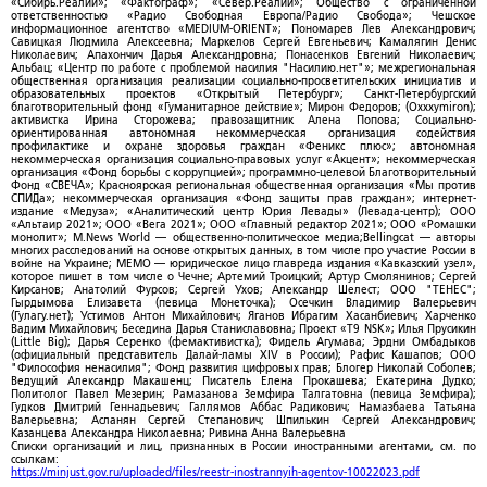
«Сибирь.Реалии»; «Фактограф»; «Север.Реалии»; Общество с ограниченной
ответственностью «Радио Свободная Европа/Радио Свобода»; Чешское
информационное агентство «MEDIUM-ORIENT»; Пономарев Лев Александрович;
Савицкая Людмила Алексеевна; Маркелов Сергей Евгеньевич; Камалягин Денис
Николаевич; Апахончич Дарья Александровна; Понасенков Евгений Николаевич;
Альбац; «Центр по работе с проблемой насилия "Насилию.нет"»; межрегиональная
общественная организация реализации социально-просветительских инициатив и
образовательных проектов «Открытый Петербург»; Санкт-Петербургский
благотворительный фонд «Гуманитарное действие»; Мирон Федоров; (Oxxxymiron);
активистка Ирина Сторожева; правозащитник Алена Попова; Социально-
ориентированная автономная некоммерческая организация содействия
профилактике и охране здоровья граждан «Феникс плюс»; автономная
некоммерческая организация социально-правовых услуг «Акцент»; некоммерческая
организация «Фонд борьбы с коррупцией»; программно-целевой Благотворительный
Фонд «СВЕЧА»; Красноярская региональная общественная организация «Мы против
СПИДа»; некоммерческая организация «Фонд защиты прав граждан»; интернет-
издание «Медуза»; «Аналитический центр Юрия Левады» (Левада-центр); ООО
«Альтаир 2021»; ООО «Вега 2021»; ООО «Главный редактор 2021»; ООО «Ромашки
монолит»; M.News World — общественно-политическое медиа;Bellingcat — авторы
многих расследований на основе открытых данных, в том числе про участие России в
войне на Украине; МЕМО — юридическое лицо главреда издания «Кавказский узел»,
которое пишет в том числе о Чечне; Артемий Троицкий; Артур Смолянинов; Сергей
Кирсанов; Анатолий Фурсов; Сергей Ухов; Александр Шелест; ООО "ТЕНЕС";
Гырдымова Елизавета (певица Монеточка); Осечкин Владимир Валерьевич
(Гулагу.нет); Устимов Антон Михайлович; Яганов Ибрагим Хасанбиевич; Харченко
Вадим Михайлович; Беседина Дарья Станиславовна; Проект «T9 NSK»; Илья Прусикин
(Little Big); Дарья Серенко (фемактивистка); Фидель Агумава; Эрдни Омбадыков
(официальный представитель Далай-ламы XIV в России); Рафис Кашапов; ООО
"Философия ненасилия"; Фонд развития цифровых прав; Блогер Николай Соболев;
Ведущий Александр Макашенц; Писатель Елена Прокашева; Екатерина Дудко;
Политолог Павел Мезерин; Рамазанова Земфира Талгатовна (певица Земфира);
Гудков Дмитрий Геннадьевич; Галлямов Аббас Радикович; Намазбаева Татьяна
Валерьевна; Асланян Сергей Степанович; Шпилькин Сергей Александрович;
Казанцева Александра Николаевна; Ривина Анна Валерьевна
Списки организаций и лиц, признанных в России иностранными агентами, см. по
ссылкам:
https://minjust.gov.ru/uploaded/files/reestr-inostrannyih-agentov-10022023.pdf