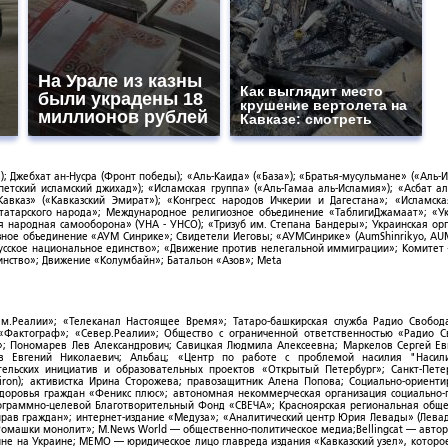
На Урале из казны
Как выглядит место
были украдены 18
крушение вертолета на
миллионов рублей
Кавказе: смотреть
; Джебхат ан-Нусра (Фронт победы); «Аль-Каида» («База»); «Братья-мусульмане» («Аль-И
тский исламский джихад»); «Исламская группа» («Аль-Гамаа аль-Исламия»); «Асбат ал
Кавказ» («Кавказский Эмират»); «Конгресс народов Ичкерии и Дагестана»; «Исламск
-татарского народа»; Международное религиозное объединение «ТаблигиДжамаат»; «У
я народная самооборона» (УНА - УНСО); «Тризуб им. Степана Бандеры»; Украинская ор
зное объединение «АУМ Синрике»; Свидетели Иеговы; «АУМСинрике» (AumShinrikyo, AUM
усское национальное единство»; «Движение против нелегальной иммиграции»; Комитет
нство»; Движение «Колумбайн»; Батальон «Азов»; Meta
ым.Реалии»; «Телеканал Настоящее Время»; Татаро-башкирская служба Радио Свобода
; «Фактограф»; «Север.Реалии»; Общество с ограниченной ответственностью «Радио 
; Пономарев Лев Александрович; Савицкая Людмила Алексеевна; Маркелов Сергей Ев
ов Евгений Николаевич; Альбац; «Центр по работе с проблемой насилия "Насили
ельских инициатив и образовательных проектов «Открытый Петербург»; Санкт-Пете
ron); активистка Ирина Сторожева; правозащитник Алена Попова; Социально-ориент
здоровья граждан «Феникс плюс»; автономная некоммерческая организация социально
рограммно-целевой Благотворительный Фонд «СВЕЧА»; Красноярская региональная общ
ав граждан»; интернет-издание «Медуза»; «Аналитический центр Юрия Левады» (Левад
омашки монолит»; M.News World — общественно-политическое медиа;Bellingcat — авто
ойне на Украине; МЕМО — юридическое лицо главреда издания «Кавказский узел», которо