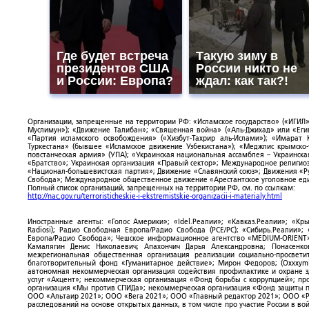
Где будет встреча
Такую зиму в
президентов США
России никто не
и России: Европа?
ждал: как так?!
Организации, запрещенные на территории РФ: «Исламское государство» («ИГИЛ»)
Муслимун»); «Движение Талибан»; «Священная война» («Аль-Джихад» или «Египе
«Партия исламского освобождения» («Хизбут-Тахрир аль-Ислами»); «Имарат 
Туркестана» (бывшее «Исламское движение Узбекистана»); «Меджлис крымско
повстанческая армия» (УПА); «Украинская национальная ассамблея – Украинска
«Братство»; Украинская организация «Правый сектор»; Международное религио
«Национал-большевистская партия»; Движение «Славянский союз»; Движения «Р
Свобода»; Международное общественное движение «Арестантское уголовное еди
Полный список организаций, запрещенных на территории РФ, см. по ссылкам:
http://nac.gov.ru/terroristicheskie-i-ekstremistskie-organizacii-i-materialy.html
Иностранные агенты: «Голос Америки»; «Idel.Реалии»; «Кавказ.Реалии»; «Кр
Radiosi); Радио Свободная Европа/Радио Свобода (PCE/PC); «Сибирь.Реалии»
Европа/Радио Свобода»; Чешское информационное агентство «MEDIUM-ORIENT»
Камалягин Денис Николаевич; Апахончич Дарья Александровна; Понасенк
межрегиональная общественная организация реализации социально-просветит
благотворительный фонд «Гуманитарное действие»; Мирон Федоров; (Oxxxymi
автономная некоммерческая организация содействия профилактике и охране 
услуг «Акцент»; некоммерческая организация «Фонд борьбы с коррупцией»; п
организация «Мы против СПИДа»; некоммерческая организация «Фонд защиты пр
ООО «Альтаир 2021»; ООО «Вега 2021»; ООО «Главный редактор 2021»; ООО «Р
расследований на основе открытых данных, в том числе про участие России в в