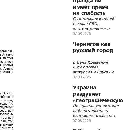
Правда не
имеет права
на слабость
О понимании целей
и задач СВО,
«договорняках» и
будущем мире
07.08.2026
Чернигов как
русский город
хван аль-
ь-Ансар»;
ая партия
В День Крещения
краинская
ганизация
Руси прошла
, Aleph);
экскурсия и круглый
 «Нация и
стол Института стран
07.08.2026
СНГ
Украина
раздувает
 (Azatliq
Свободная
«географическую
геньевич;
ю.нет"»;
Печальная украинская
войну» с
рбургский
действительность
ированная
Польшей
-правовых
вынуждает общество
ественная
требовать новой
07.08.2026
а-центр);
порции «победного»
ры многих
е пишет в