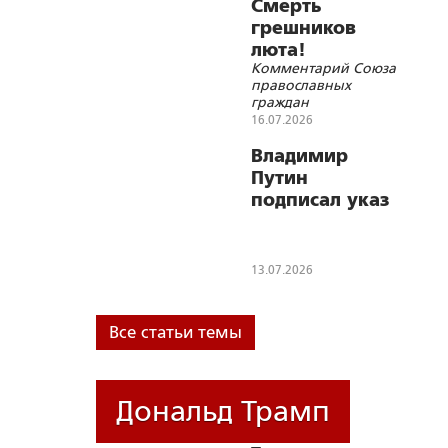
В.В.Путину
Смерть
грешников
люта!
Комментарий Союза
православных
граждан
16.07.2026
Владимир
Путин
подписал указ
о
праздновании
в 2027 году
13.07.2026
150-летия со
дня рождения
святителя Луки
Все статьи темы
Крымского
Дональд Трамп