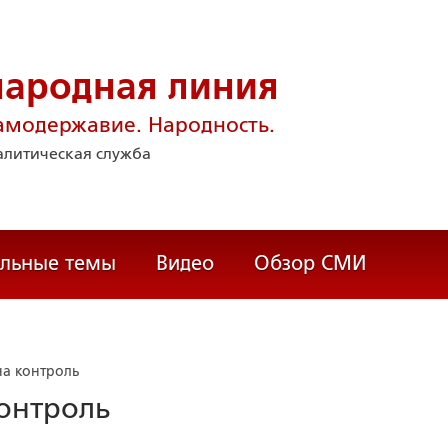
народная линия
амодержавие. Народность.
литическая служба
альные темы
Видео
Обзор СМИ
на контроль
контроль