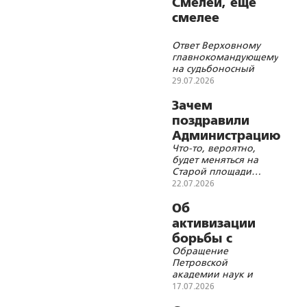
Смелей, ещё
смелее
Ответ Верховному
главнокомандующему
на судьбоносный
вопрос
29.07.2026
Зачем
поздравили
Администрацию
Что-то, вероятно,
Президента?
будет меняться на
Старой площади…
22.07.2026
Об
активизации
борьбы с
Обращение
фашизмом в
Петровской
современных
академии наук и
условиях
искусств к
17.07.2026
Президенту России