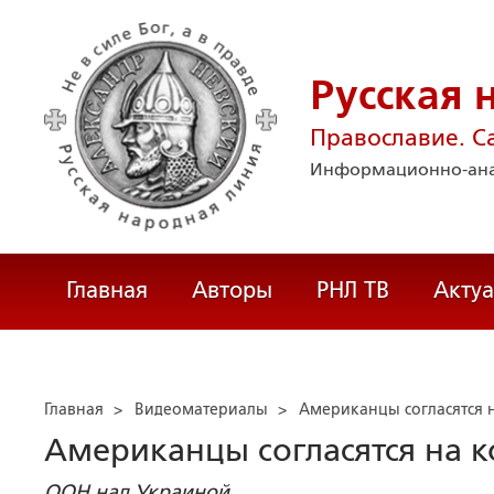
Русская 
Православие. С
Информационно-ана
Главная
Авторы
РНЛ ТВ
Акту
Главная
>
Видеоматериалы
>
Американцы согласятся 
Американцы согласятся на 
ООН над Украиной