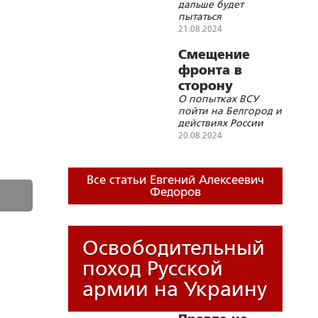
дальше будет
на США»
пытаться
переместить боевые
21.08.2024
действия к
Московскому
Смещение
направлению
фронта в
сторону
О попытках ВСУ
Москвы?
пойти на Белгород и
действиях России
20.08.2024
Все статьи Евгений Алексеевич
Федоров
Освободительный
поход Русской
армии на Украину