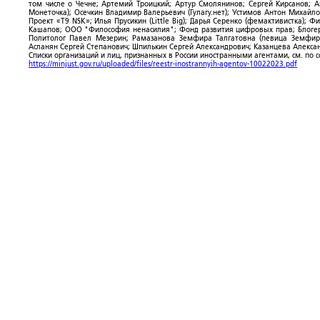
том числе о Чечне; Артемий Троицкий; Артур Смолянинов; Сергей Кирсанов; 
Монеточка); Осечкин Владимир Валерьевич (Гулагу.нет); Устимов Антон Михайл
Проект «T9 NSK»; Илья Прусикин (Little Big); Дарья Серенко (фемактивистка);
Кашапов; ООО "Философия ненасилия"; Фонд развития цифровых прав; Блогер
Политолог Павел Мезерин; Рамазанова Земфира Талгатовна (певица Земфира)
Асланян Сергей Степанович; Шпилькин Сергей Александрович; Казанцева Алекса
Списки организаций и лиц, признанных в России иностранными агентами, см. по 
https://minjust.gov.ru/uploaded/files/reestr-inostrannyih-agentov-10022023.pdf