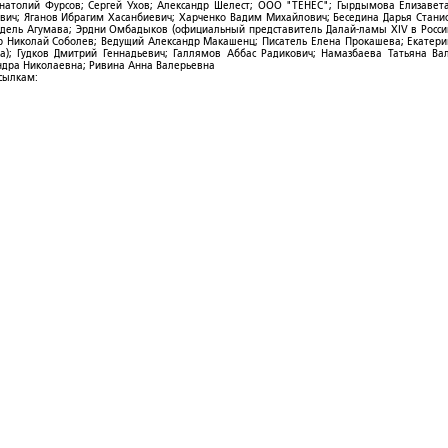
Анатолий Фурсов; Сергей Ухов; Александр Шелест; ООО "ТЕНЕС"; Гырдымова Елизавет
ович; Яганов Ибрагим Хасанбиевич; Харченко Вадим Михайлович; Беседина Дарья Стани
 Фидель Агумава; Эрдни Омбадыков (официальный представитель Далай-ламы XIV в Росси
 Николай Соболев; Ведущий Александр Макашенц; Писатель Елена Прокашева; Екатери
; Гудков Дмитрий Геннадьевич; Галлямов Аббас Радикович; Намазбаева Татьяна Ва
ндра Николаевна; Ривина Анна Валерьевна
ссылкам: