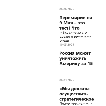
06.06.2025
Перемирие на
9 Мая – это
тест! Что
и Украина за это
успеют Россия
время и велики ли
риски
10.05.2025
Россия может
уничтожить
Америку за 15
минут
06.03.2025
«Мы должны
осуществить
стратегическое
Иначе противник и
нацеливание