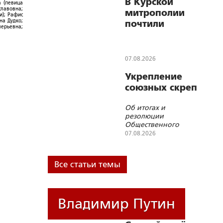
наркотика – иначе
В Курской
а (певица
начинается ломка
славовна;
митрополии
и); Рафис
на Дудко;
почтили
лерьевна;
память жертв
трагических
событий 6
07.08.2026
августа 2024
Укрепление
года
союзных скреп
Об итогах и
резолюции
Общественного
военно-
07.08.2026
патриотического
форума Союзного
Государства
Все статьи темы
Владимир Путин