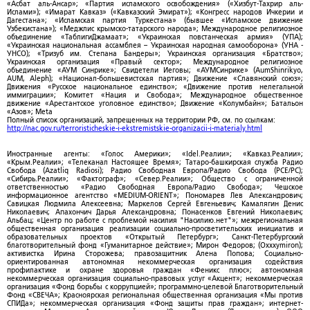
«Асбат аль-Ансар»; «Партия исламского освобождения» («Хизбут-Тахрир аль-
Ислами»); «Имарат Кавказ» («Кавказский Эмират»); «Конгресс народов Ичкерии и
Дагестана»; «Исламская партия Туркестана» (бывшее «Исламское движение
Узбекистана»); «Меджлис крымско-татарского народа»; Международное религиозное
объединение «ТаблигиДжамаат»; «Украинская повстанческая армия» (УПА);
«Украинская национальная ассамблея – Украинская народная самооборона» (УНА -
УНСО); «Тризуб им. Степана Бандеры»; Украинская организация «Братство»;
Украинская организация «Правый сектор»; Международное религиозное
объединение «АУМ Синрике»; Свидетели Иеговы; «АУМСинрике» (AumShinrikyo,
AUM, Aleph); «Национал-большевистская партия»; Движение «Славянский союз»;
Движения «Русское национальное единство»; «Движение против нелегальной
иммиграции»; Комитет «Нация и Свобода»; Международное общественное
движение «Арестантское уголовное единство»; Движение «Колумбайн»; Батальон
«Азов»; Meta
Полный список организаций, запрещенных на территории РФ, см. по ссылкам:
http://nac.gov.ru/terroristicheskie-i-ekstremistskie-organizacii-i-materialy.html
Иностранные агенты: «Голос Америки»; «Idel.Реалии»; «Кавказ.Реалии»;
«Крым.Реалии»; «Телеканал Настоящее Время»; Татаро-башкирская служба Радио
Свобода (Azatliq Radiosi); Радио Свободная Европа/Радио Свобода (PCE/PC);
«Сибирь.Реалии»; «Фактограф»; «Север.Реалии»; Общество с ограниченной
ответственностью «Радио Свободная Европа/Радио Свобода»; Чешское
информационное агентство «MEDIUM-ORIENT»; Пономарев Лев Александрович;
Савицкая Людмила Алексеевна; Маркелов Сергей Евгеньевич; Камалягин Денис
Николаевич; Апахончич Дарья Александровна; Понасенков Евгений Николаевич;
Альбац; «Центр по работе с проблемой насилия "Насилию.нет"»; межрегиональная
общественная организация реализации социально-просветительских инициатив и
образовательных проектов «Открытый Петербург»; Санкт-Петербургский
благотворительный фонд «Гуманитарное действие»; Мирон Федоров; (Oxxxymiron);
активистка Ирина Сторожева; правозащитник Алена Попова; Социально-
ориентированная автономная некоммерческая организация содействия
профилактике и охране здоровья граждан «Феникс плюс»; автономная
некоммерческая организация социально-правовых услуг «Акцент»; некоммерческая
организация «Фонд борьбы с коррупцией»; программно-целевой Благотворительный
Фонд «СВЕЧА»; Красноярская региональная общественная организация «Мы против
СПИДа»; некоммерческая организация «Фонд защиты прав граждан»; интернет-