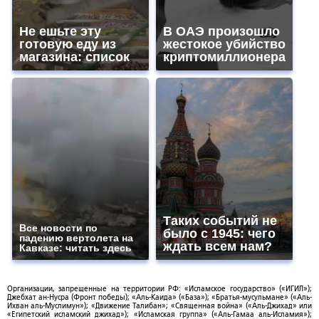
Не ешьте эту
В ОАЭ произошло
готовую еду из
жестокое убийство
магазина: список
криптомиллионера
Таких событий не
Все новости по
было с 1945: чего
падению вертолета на
ждать всем нам?
Кавказе: читать здесь
Организации, запрещенные на территории РФ: «Исламское государство» («ИГИЛ»);
Джебхат ан-Нусра (Фронт победы); «Аль-Каида» («База»); «Братья-мусульмане» («Аль-
Ихван аль-Муслимун»); «Движение Талибан»; «Священная война» («Аль-Джихад» или
«Египетский исламский джихад»); «Исламская группа» («Аль-Гамаа аль-Исламия»);