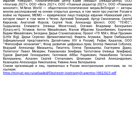
издание «Медуза»; «Аналитический центр Юрия Левады» (Левада-центр); ООО
«Альтаир 2021»; ООО «Вега 2021»; ООО «Главный редактор 2021»; ООО «Ромашки
монолит»; M.News World — общественно-политическое медиа;Bellingcat — авторы
многих расследований на основе открытых данных, в том числе про участие России в
войне на Украине; МЕМО — юридическое лицо главреда издания «Кавказский узел»,
которое пишет в том числе о Чечне; Артемий Троицкий; Артур Смолянинов; Сергей
Кирсанов; Анатолий Фурсов; Сергей Ухов; Александр Шелест; ООО "ТЕНЕС";
Гырдымова Елизавета (певица Монеточка); Осечкин Владимир Валерьевич
(Гулагу.нет); Устимов Антон Михайлович; Яганов Ибрагим Хасанбиевич; Харченко
Вадим Михайлович; Беседина Дарья Станиславовна; Проект «T9 NSK»; Илья Прусикин
(Little Big); Дарья Серенко (фемактивистка); Фидель Агумава; Эрдни Омбадыков
(официальный представитель Далай-ламы XIV в России); Рафис Кашапов; ООО
"Философия ненасилия"; Фонд развития цифровых прав; Блогер Николай Соболев;
Ведущий Александр Макашенц; Писатель Елена Прокашева; Екатерина Дудко;
Политолог Павел Мезерин; Рамазанова Земфира Талгатовна (певица Земфира);
Гудков Дмитрий Геннадьевич; Галлямов Аббас Радикович; Намазбаева Татьяна
Валерьевна; Асланян Сергей Степанович; Шпилькин Сергей Александрович;
Казанцева Александра Николаевна; Ривина Анна Валерьевна
Списки организаций и лиц, признанных в России иностранными агентами, см. по
ссылкам:
https://minjust.gov.ru/uploaded/files/reestr-inostrannyih-agentov-10022023.pdf