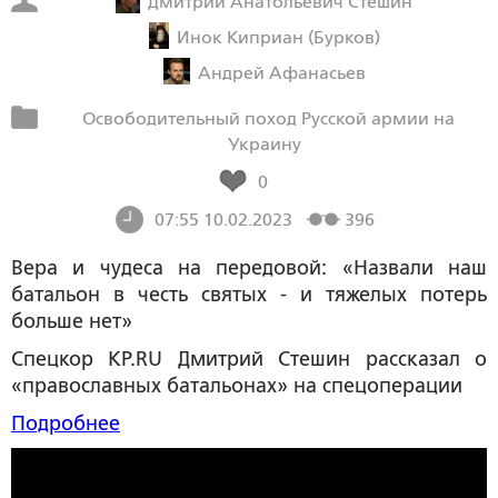
Дмитрий Анатольевич Стешин
Инок Киприан (Бурков)
Андрей Афанасьев
Освободительный поход Русской армии на
Украину
0
07:55 10.02.2023
396
Вера и чудеса на передовой: «Назвали наш
батальон в честь святых - и тяжелых потерь
больше нет»
Спецкор KP.RU Дмитрий Стешин рассказал о
«православных батальонах» на спецоперации
Подробнее