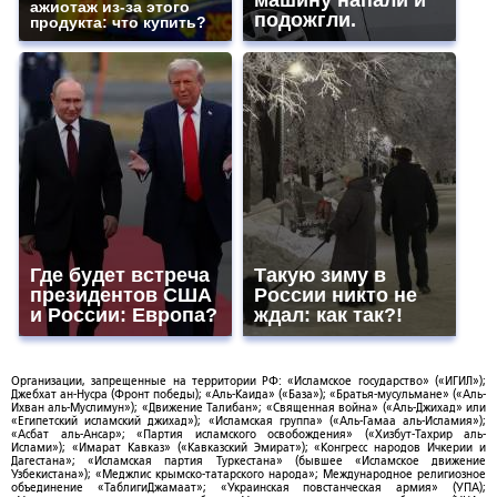
машину напали и
ажиотаж из-за этого
подожгли.
продукта: что купить?
Где будет встреча
Такую зиму в
президентов США
России никто не
и России: Европа?
ждал: как так?!
Организации, запрещенные на территории РФ: «Исламское государство» («ИГИЛ»);
Джебхат ан-Нусра (Фронт победы); «Аль-Каида» («База»); «Братья-мусульмане» («Аль-
Ихван аль-Муслимун»); «Движение Талибан»; «Священная война» («Аль-Джихад» или
«Египетский исламский джихад»); «Исламская группа» («Аль-Гамаа аль-Исламия»);
«Асбат аль-Ансар»; «Партия исламского освобождения» («Хизбут-Тахрир аль-
Ислами»); «Имарат Кавказ» («Кавказский Эмират»); «Конгресс народов Ичкерии и
Дагестана»; «Исламская партия Туркестана» (бывшее «Исламское движение
Узбекистана»); «Меджлис крымско-татарского народа»; Международное религиозное
объединение «ТаблигиДжамаат»; «Украинская повстанческая армия» (УПА);