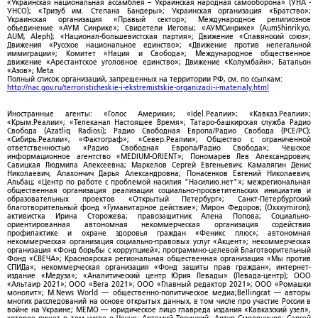
«Украинская национальная ассамблея – Украинская народная самооборона» (УНА -
УНСО); «Тризуб им. Степана Бандеры»; Украинская организация «Братство»;
Украинская организация «Правый сектор»; Международное религиозное
объединение «АУМ Синрике»; Свидетели Иеговы; «АУМСинрике» (AumShinrikyo,
AUM, Aleph); «Национал-большевистская партия»; Движение «Славянский союз»;
Движения «Русское национальное единство»; «Движение против нелегальной
иммиграции»; Комитет «Нация и Свобода»; Международное общественное
движение «Арестантское уголовное единство»; Движение «Колумбайн»; Батальон
«Азов»; Meta
Полный список организаций, запрещенных на территории РФ, см. по ссылкам:
http://nac.gov.ru/terroristicheskie-i-ekstremistskie-organizacii-i-materialy.html
Иностранные агенты: «Голос Америки»; «Idel.Реалии»; «Кавказ.Реалии»;
«Крым.Реалии»; «Телеканал Настоящее Время»; Татаро-башкирская служба Радио
Свобода (Azatliq Radiosi); Радио Свободная Европа/Радио Свобода (PCE/PC);
«Сибирь.Реалии»; «Фактограф»; «Север.Реалии»; Общество с ограниченной
ответственностью «Радио Свободная Европа/Радио Свобода»; Чешское
информационное агентство «MEDIUM-ORIENT»; Пономарев Лев Александрович;
Савицкая Людмила Алексеевна; Маркелов Сергей Евгеньевич; Камалягин Денис
Николаевич; Апахончич Дарья Александровна; Понасенков Евгений Николаевич;
Альбац; «Центр по работе с проблемой насилия "Насилию.нет"»; межрегиональная
общественная организация реализации социально-просветительских инициатив и
образовательных проектов «Открытый Петербург»; Санкт-Петербургский
благотворительный фонд «Гуманитарное действие»; Мирон Федоров; (Oxxxymiron);
активистка Ирина Сторожева; правозащитник Алена Попова; Социально-
ориентированная автономная некоммерческая организация содействия
профилактике и охране здоровья граждан «Феникс плюс»; автономная
некоммерческая организация социально-правовых услуг «Акцент»; некоммерческая
организация «Фонд борьбы с коррупцией»; программно-целевой Благотворительный
Фонд «СВЕЧА»; Красноярская региональная общественная организация «Мы против
СПИДа»; некоммерческая организация «Фонд защиты прав граждан»; интернет-
издание «Медуза»; «Аналитический центр Юрия Левады» (Левада-центр); ООО
«Альтаир 2021»; ООО «Вега 2021»; ООО «Главный редактор 2021»; ООО «Ромашки
монолит»; M.News World — общественно-политическое медиа;Bellingcat — авторы
многих расследований на основе открытых данных, в том числе про участие России в
войне на Украине; МЕМО — юридическое лицо главреда издания «Кавказский узел»,