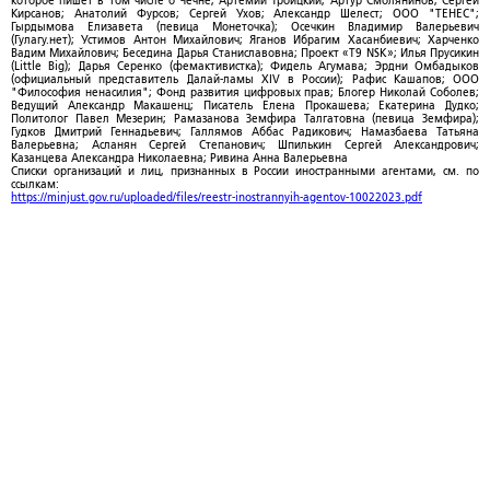
которое пишет в том числе о Чечне; Артемий Троицкий; Артур Смолянинов; Сергей
Кирсанов; Анатолий Фурсов; Сергей Ухов; Александр Шелест; ООО "ТЕНЕС";
Гырдымова Елизавета (певица Монеточка); Осечкин Владимир Валерьевич
(Гулагу.нет); Устимов Антон Михайлович; Яганов Ибрагим Хасанбиевич; Харченко
Вадим Михайлович; Беседина Дарья Станиславовна; Проект «T9 NSK»; Илья Прусикин
(Little Big); Дарья Серенко (фемактивистка); Фидель Агумава; Эрдни Омбадыков
(официальный представитель Далай-ламы XIV в России); Рафис Кашапов; ООО
"Философия ненасилия"; Фонд развития цифровых прав; Блогер Николай Соболев;
Ведущий Александр Макашенц; Писатель Елена Прокашева; Екатерина Дудко;
Политолог Павел Мезерин; Рамазанова Земфира Талгатовна (певица Земфира);
Гудков Дмитрий Геннадьевич; Галлямов Аббас Радикович; Намазбаева Татьяна
Валерьевна; Асланян Сергей Степанович; Шпилькин Сергей Александрович;
Казанцева Александра Николаевна; Ривина Анна Валерьевна
Списки организаций и лиц, признанных в России иностранными агентами, см. по
ссылкам:
https://minjust.gov.ru/uploaded/files/reestr-inostrannyih-agentov-10022023.pdf