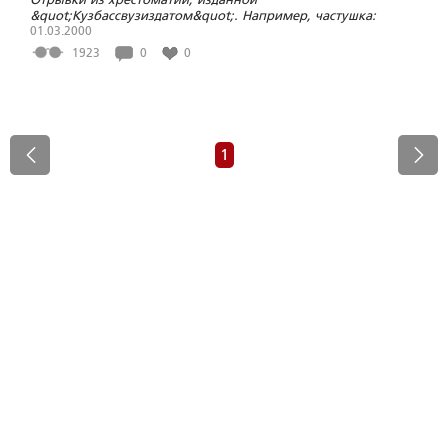
&quot;Кузбассвузиздатом&quot;. Например, частушка:
&quot;кедра лазим, шишка бьем, бурундук в сельпо
01.03.2000
сдаем:&quot;
1923
0
0
1