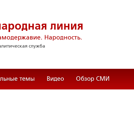
народная линия
амодержавие. Народность.
литическая служба
альные темы
Видео
Обзор СМИ