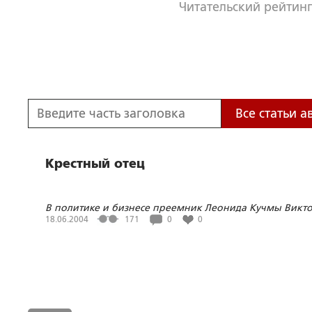
Читательский рейтинг
Все статьи а
Крестный отец
В политике и бизнесе преемник Леонида Кучмы Викт
Янукович руководствуется правилами автогонок`
18.06.2004
171
0
0