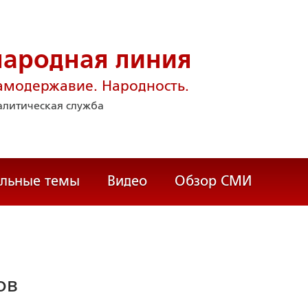
народная линия
амодержавие. Народность.
литическая служба
альные темы
Видео
Обзор СМИ
ов