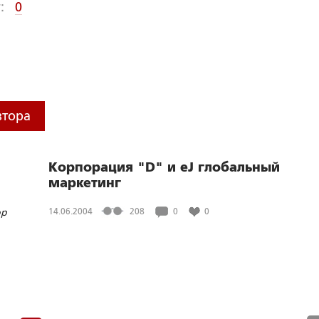
:
0
втора
Корпорация "D" и еЈ глобальный
маркетинг
ор
14.06.2004
208
0
0