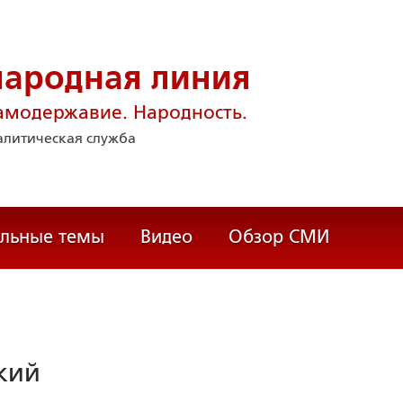
народная линия
амодержавие. Народность.
литическая служба
альные темы
Видео
Обзор СМИ
кий