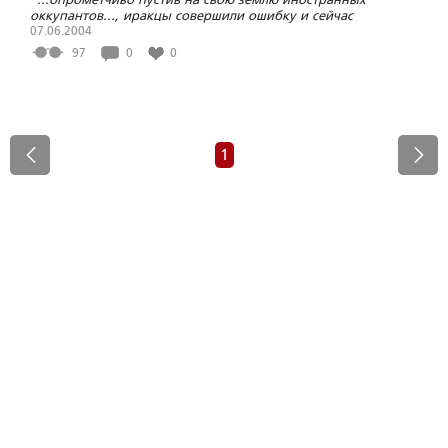
оккупантов..., иракцы совершили ошибку и сейчас
вынуждены за нее расплачиваться еще большей ценой не
07.06.2004
только собственной крови, но и унижения национального
97
0
0
достоинства"
1