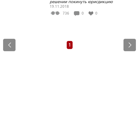
решении покинуть юрисдикцию
Вселенского Патриархата
19.11.2018
736
0
0
1