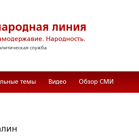
народная линия
амодержавие. Народность.
литическая служба
альные темы
Видео
Обзор СМИ
алин