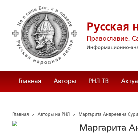
Русская 
Православие. С
Информационно-ана
Главная
Авторы
РНЛ ТВ
Акту
Главная
>
Авторы на РНЛ
>
Маргарита Андреевна Сур
Маргарита А