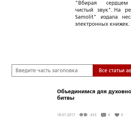
"Вбирая сердцем 
чистый звук". На ре
Samolit" издала нес
электронных книжек.
Все статьи а
Объединимся для духовн
битвы
18.07.2017
433
0
0