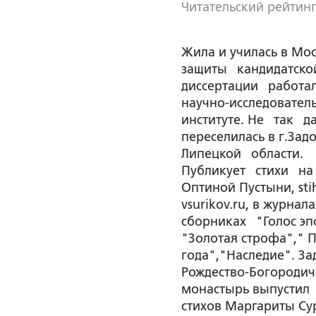
Читательский рейтинг
Жила и училась в Мос
защиты кандидатско
диссертации работал
научно-исследовател
институте. Не так 
переселилась в г.Зад
Липецкой области.
Публикует стихи н
Оптиной Пустыни, stihi
vsurikov.ru, в журнала
сборниках "Голос эп
"Золотая строфа"," П
года","Наследие". З
Рождество-Богород
монастырь выпусти
стихов Маргариты Су