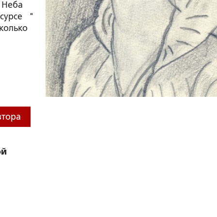
Неба
сурсе "
колько
втора
ой