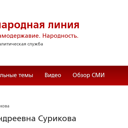
народная линия
амодержавие. Народность.
литическая служба
альные темы
Видео
Обзор СМИ
икова
ндреевна Сурикова