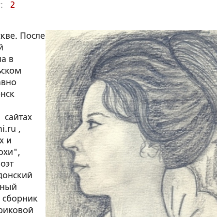
:
2
кве. После
й
а в
ьском
давно
онск
а сайтах
.ru ,
х и
охи",
оэт
адонский
ичный
л сборник
риковой