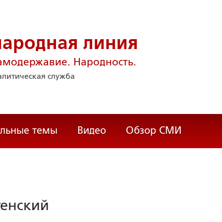
народная линия
амодержавие. Народность.
литическая служба
альные темы
Видео
Обзор СМИ
тенский