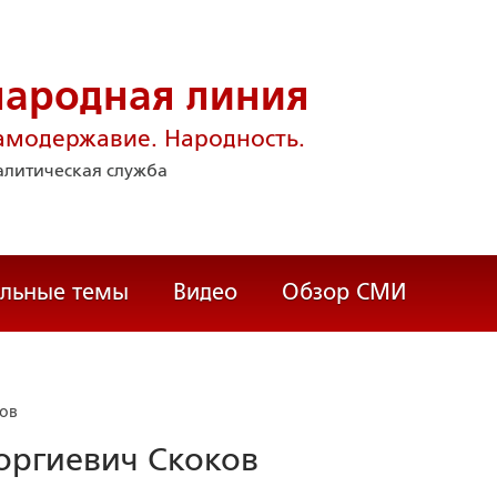
народная линия
амодержавие. Народность.
литическая служба
альные темы
Видео
Обзор СМИ
ков
оргиевич Скоков