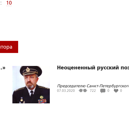
:
10
втора
.»
Неоцененный русский по
Председателю Санкт-Петербургског
отделения Союза писателей России
07.03.2020
722
0
0
Борису Орлову – 65