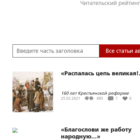
Читательский рейтинг
Все статьи а
«Распалась цепь великая!.
160 лет Крестьянской реформе
Александра II
25.02.2021
485
1
0
«Благослови же работу
народную...»