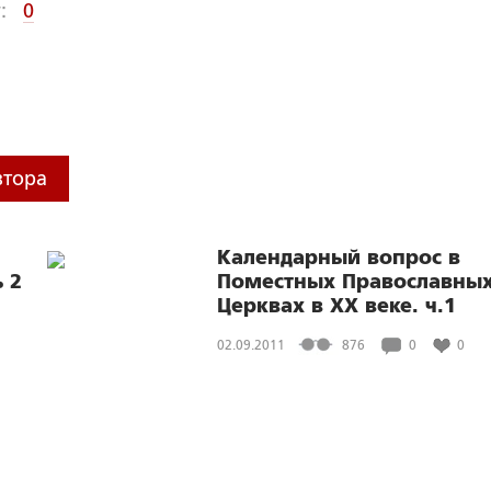
:
0
втора
Календарный вопрос в
 2
Поместных Православны
Церквах в XX веке. ч.1
02.09.2011
876
0
0