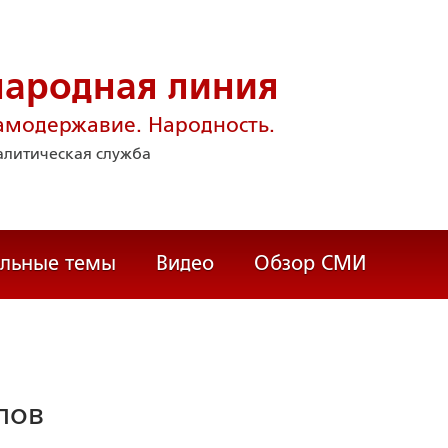
народная линия
амодержавие. Народность.
литическая служба
альные темы
Видео
Обзор СМИ
лов