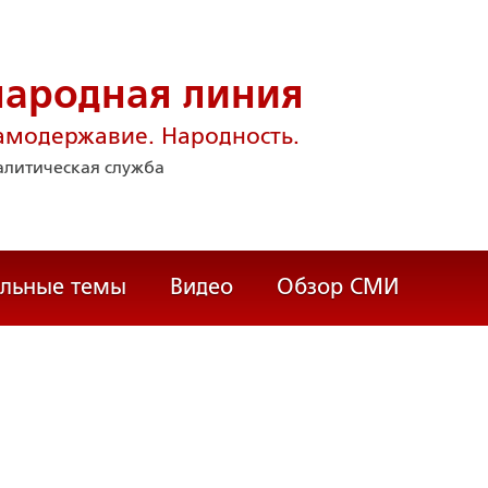
народная линия
амодержавие. Народность.
литическая служба
альные темы
Видео
Обзор СМИ