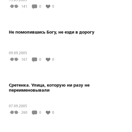
141
0
0
Не помолившись Богу, не езди в дорогу
09.09.2005
167
0
0
Сретенка. Улица, которую ни разу не
переименовывали
07.09.2005
260
0
0