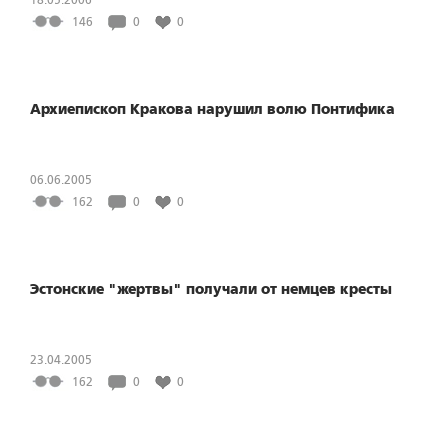
146
0
0
Архиепископ Кракова нарушил волю Понтифика
06.06.2005
162
0
0
Эстонские "жертвы" получали от немцев кресты
23.04.2005
162
0
0