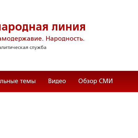
народная линия
амодержавие. Народность.
литическая служба
альные темы
Видео
Обзор СМИ