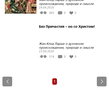
происхождении, природе и смысле
эпидемии коронавируса. Часть 2
24.04.2020
465
0
0
Без Причастия – но со Христом!
Жан-Клод Ларше о духовном
происхождении, природе и смысле
эпидемии коронавируса. Часть 1
23.04.2020
574
0
0
1