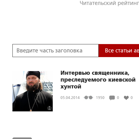
Читательский рейтинг
Все статьи а
Интервью священника,
преследуемого киевской
хунтой
05.04.2014
1950
0
0