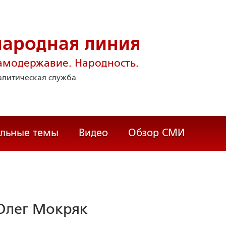
народная линия
амодержавие. Народность.
литическая служба
альные темы
Видео
Обзор СМИ
Олег Мокряк