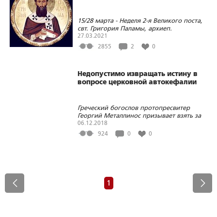
15/28 марта - Неделя 2-я Великого поста,
свт. Григория Паламы, архиеп.
Солунского
27.03.2021
2855
2
0
Недопустимо извращать истину в
вопросе церковной автокефалии
Греческий богослов протопресвитер
Георгий Металлинос призывает взять за
образец предоставление
06.12.2018
самостоятельности Элладской Церкви
924
0
0
1