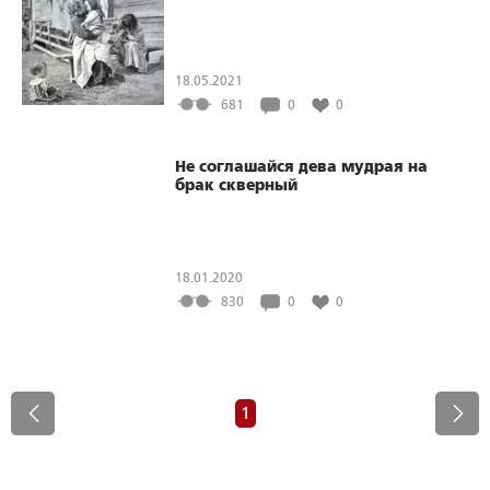
18.05.2021
681
0
0
Не соглашайся дева мудрая на
брак скверный
18.01.2020
830
0
0
1