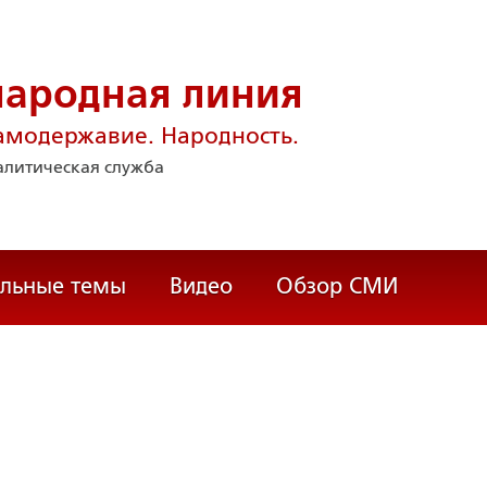
народная линия
амодержавие. Народность.
литическая служба
альные темы
Видео
Обзор СМИ