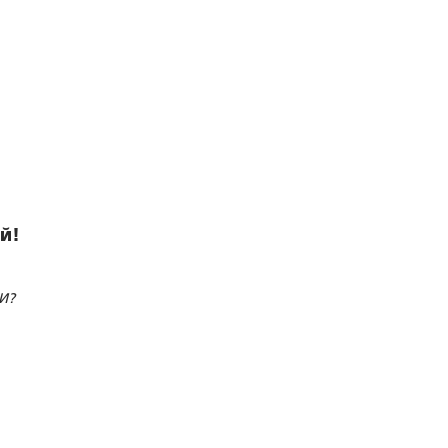
й!
И?