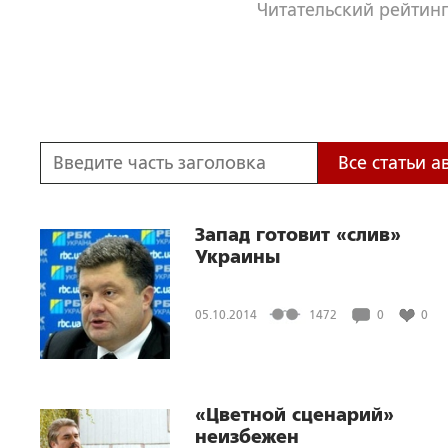
Читательский рейтинг
Все статьи а
Запад готовит «слив»
Украины
05.10.2014
1472
0
0
«Цветной сценарий»
неизбежен