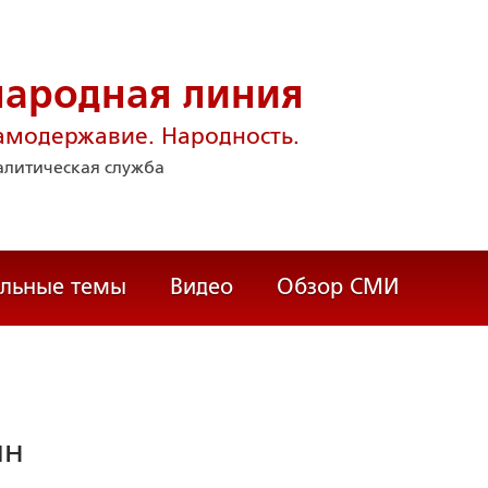
народная линия
амодержавие. Народность.
литическая служба
альные темы
Видео
Обзор СМИ
ин