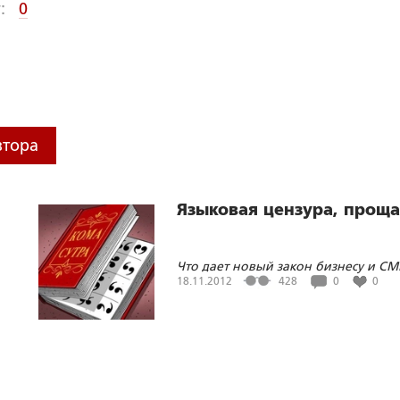
:
0
втора
Языковая цензура, проща
Что дает новый закон бизнесу и СМ
18.11.2012
428
0
0