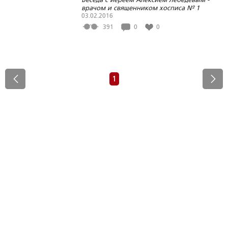
врачом и священником хосписа № 1
Санкт-Петербурга
03.02.2016
391
0
0
1