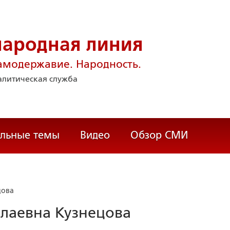
народная линия
амодержавие. Народность.
литическая служба
альные темы
Видео
Обзор СМИ
цова
олаевна Кузнецова