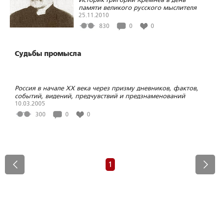
памяти великого русского мыслителя
размышляет об актуальности его
25.11.2010
наследия
830
0
0
Судьбы промысла
Россия в начале ХХ века через призму дневников, фактов,
событий, видений, предчувствий и предзнаменований
10.03.2005
300
0
0
1