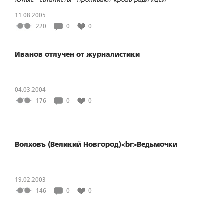
11.08.2005
220
0
0
Иванов отлучен от журналистики
04.03.2004
176
0
0
Волховъ (Великий Новгород)<br>Ведьмочки
19.02.2003
146
0
0