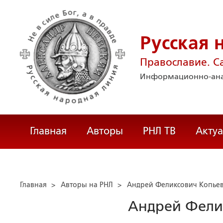
Русская 
Православие. С
Информационно-ана
Главная
Авторы
РНЛ ТВ
Акту
Главная
>
Авторы на РНЛ
>
Андрей Феликсович Копье
Андрей Фели