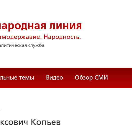
народная линия
амодержавие. Народность.
литическая служба
альные темы
Видео
Обзор СМИ
в
ксович Копьев