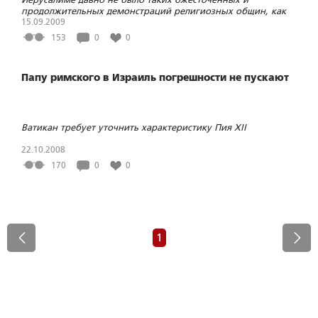
продолжительных демонстраций религиозных общин, как
сейчас. Ультраортодоксы борются со светскими властями за
15.09.2009
сохранение того, что никто и не думал у них отнимать
153
0
0
Папу римского в Израиль погрешности не пускают
Ватикан требует уточнить характеристику Пия XII
22.10.2008
170
0
0
1