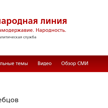
народная линия
амодержавие. Народность.
литическая служба
альные темы
Видео
Обзор СМИ
ебцов