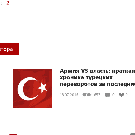
:
2
втора
-
Армия VS власть: краткая
хроника турецких
переворотов за последни
100 лет
18.07.2016
657
0
0