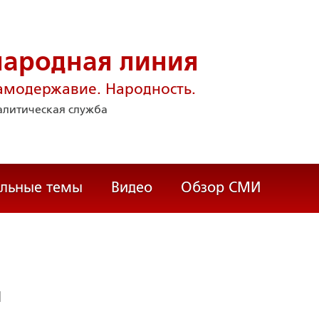
народная линия
амодержавие. Народность.
литическая служба
альные темы
Видео
Обзор СМИ
н