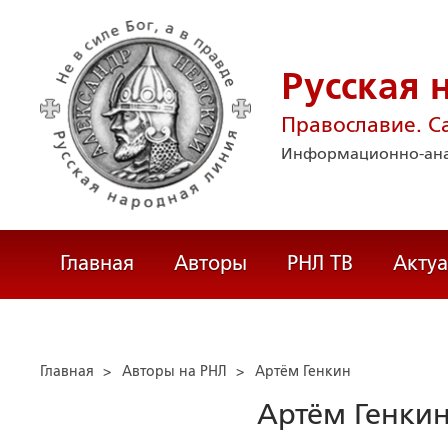
Русская 
Православие. С
Информационно-ана
Главная
Авторы
РНЛ ТВ
Акту
Главная
>
Авторы на РНЛ
>
Артём Генкин
Артём Генки